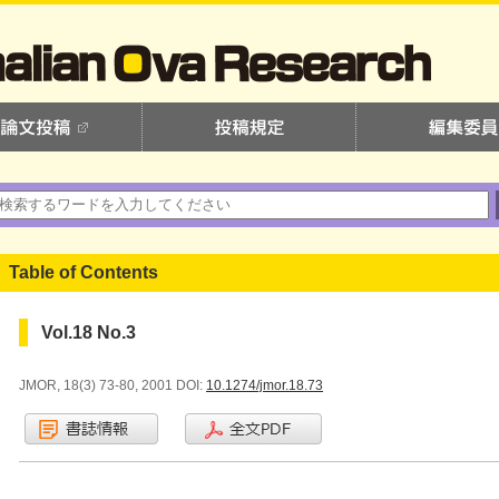
Table of Contents
Vol.18 No.3
JMOR, 18(3) 73-80, 2001 DOI:
10.1274/jmor.18.73